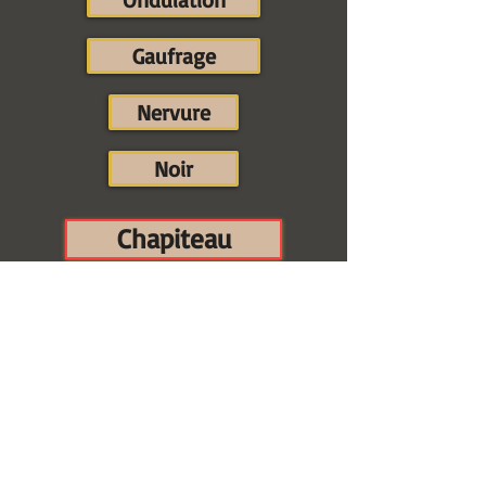
Gaufrage
Nervure
Noir
Chapiteau
L'acanthe
Frise
Les ordres