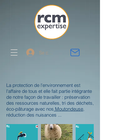
Se connecter
La protection de l'environnement est
l'affaire de tous et elle fait partie intégrante
de notre façon de travailler : préservation
des ressources naturelles, tri des déchets,
éco-pâturage avec nos
Moutondeuse
,
réduction des nuisances ...