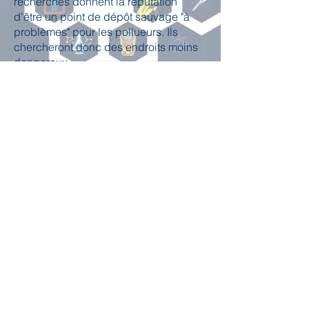
recherches donnent la réputation
d'être un point de dépôt sauvage "à
problèmes" pour les pollueurs. Ils
chercheront donc des endroits moins
dangereux.
04 70 55 03 85
-
contact@rcmetzen.fr
8, Chemin de Roure - 03200 Le Vernet
© rcm expertise
92825236000013
Mentions légales & Protection de la vie privée